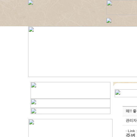
왜!! 
관리자
-
Link
주변