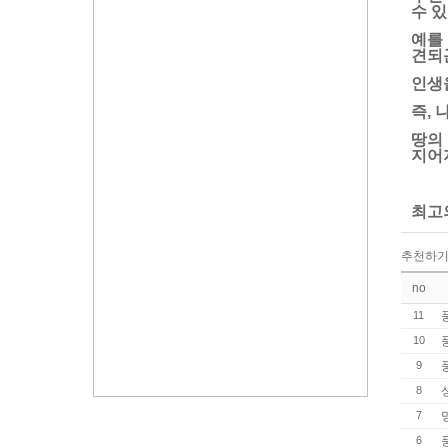
수 있
예를
견되
인생을
즉, 
땅의 
지어
최고
추천하
no
11
10
9
8
7
6