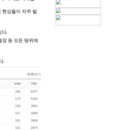
 현상들이 자주 발
있다.
 별장 등 모든 땅위에
다.
목록보기
vote
hits
166
6337
173
5116
159
3551
157
3080
161
3906
152
2874