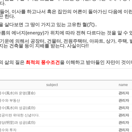
다.
 들어, 이사를 하고나서 혹은 집안의 어른이 돌아가신 다음에 이런
곤 한다.
 살다보면 그 땅이 가지고 있는 고유한 혈(穴)..
나름의 에너지(energy)가 위치에 따라 전혀 다르다는 것을 알 수 
기운에 의해서 공장터, 건물터, 전원주택터, 아파트, 상가, 주택,
지는 건축물 등이 지배를 받는다. 사실이다!!
의 삶의 질은
최적의 풍수조건
을 이해하고 받아들인 자만이 것이
기
subject
name
풍수(風水)와 운명(運命)
관리자
풍수와 부동산
관리자
풍수(風水)와 성공(成功)
관리자
성공이란 위대한 신념이다.
관리자
명당(明堂)과 성공(成功)
관리자
풍수와 투자
관리자