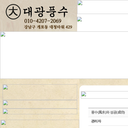
풍수(風水)와 성공(成功)
관리자