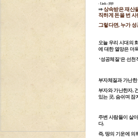
-
Link
:
||0||0
⇒
상속받은 재산을
직하게 돈을 번 사
그렇다면, 누가 성
오늘 우리 시대의 
에 대한 열망은 더
‘성공체질’
은 선천
부자체질과 가난한 
부자와 가난한자, 
있는 곳, 숨쉬며 잠
주변 사람들이 살아
다.
즉, 땅의 기운에 