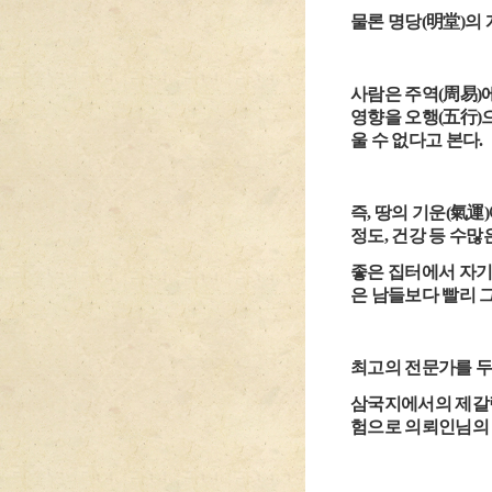
물론 명당(明堂)의
사람은 주역(周易)
영향을 오행(五行)으
울 수 없다고 본다.
즉, 땅의 기운(氣運
정도, 건강 등 수
좋은 집터에서 자기
은 남들보다 빨리 
최고의 전문가를 두
삼국지에서의 제갈량
험으로 의뢰인님의