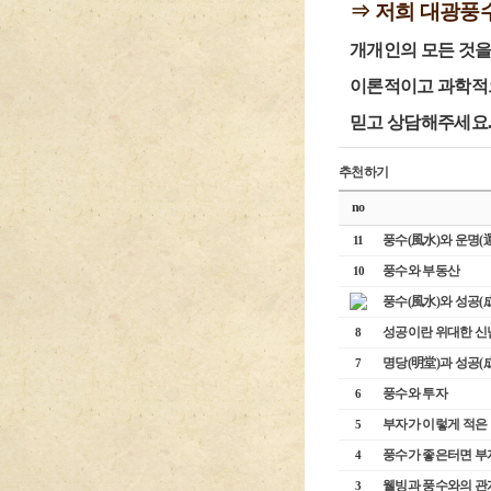
⇒ 저희 대광풍
개개인의 모든 것을
이론적이고 과학적
믿고 상담해주세요.
추천하기
no
풍수(風水)와 운명(
11
풍수와 부동산
10
풍수(風水)와 성공(
성공이란 위대한 신
8
명당(明堂)과 성공(
7
풍수와 투자
6
부자가 이렇게 적은
5
풍수가 좋은터면 부
4
웰빙과 풍수와의 관
3