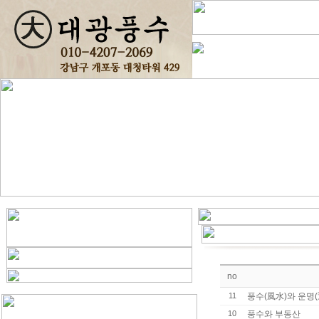
no
11
풍수(風水)와 운명(
10
풍수와 부동산