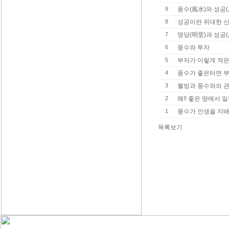
9
풍수(風水)와 성공(
8
성공이란 위대한 신
7
명당(明堂)과 성공(
6
풍수와 투자
5
부자가 이렇게 적은
4
풍수가 좋은터면 
3
웰빙과 풍수와의 
2
왜!! 좋은 땅에서 
1
풍수가 인생을 지배
목록보기