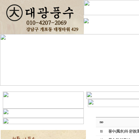
no
풍수(風水)와 운명(
11