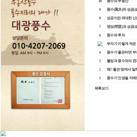
풍수와 부동산
10
풍수(風水)와 성공(
9
성공이란 위대한 신
8
명당(明堂)과 성공(
7
풍수와 투자
6
부자가 이렇게 적은
풍수가 좋은터면 부
4
웰빙과 풍수와의 관
3
왜!! 좋은 땅에서 일
2
풍수가 인생을 지배
1
목록보기